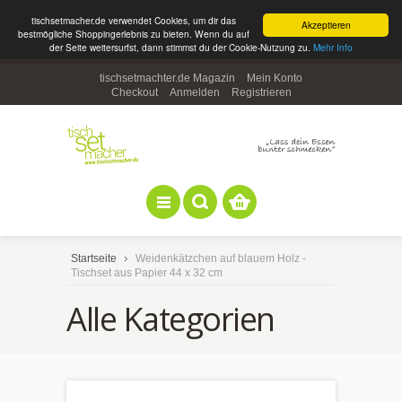
tischsetmacher.de verwendet Cookies, um dir das
Akzeptieren
bestmögliche Shoppingerlebnis zu bieten. Wenn du auf
der Seite weitersurfst, dann stimmst du der Cookie-Nutzung zu.
Mehr Info
tischsetmachter.de Magazin
Mein Konto
Checkout
Anmelden
Registrieren
Startseite
Weidenkätzchen auf blauem Holz -
Tischset aus Papier 44 x 32 cm
Alle Kategorien