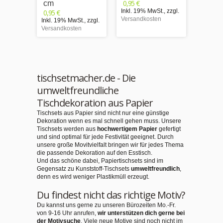
Inkl. 1
0,95 €
cm
Versand
Inkl. 19% MwSt.
,
zzgl.
0,95 €
Versandkosten
Inkl. 19% MwSt.
,
zzgl.
Versandkosten
tischsetmacher.de - Die
umweltfreundliche
Tischdekoration aus Papier
Tischsets aus Papier sind nicht nur eine günstige
Dekoration wenn es mal schnell gehen muss. Unsere
Tischsets werden aus
hochwertigem Papier
gefertigt
und sind optimal für jede Festivität geeignet. Durch
unsere große Movitvielfalt bringen wir für jedes Thema
die passende Dekoration auf den Esstisch.
Und das schöne dabei, Papiertischsets sind im
Gegensatz zu Kunststoff-Tischsets
umweltfreundlich
,
denn es wird weniger Plastikmüll erzeugt.
Du findest nicht das richtige Motiv?
Du kannst uns gerne zu unseren Bürozeiten Mo.-Fr.
von 9-16 Uhr anrufen,
wir unterstützen dich gerne bei
der Motivsuche
. Viele neue Motive sind noch nicht im