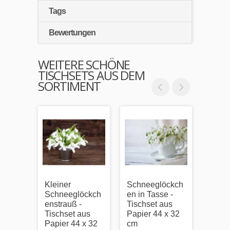
Tags
Bewertungen
WEITERE SCHÖNE
TISCHSETS AUS DEM
SORTIMENT
Kleiner
Schneeglöckch
Tulpe
Schneeglöckch
en in Tasse -
Tisch
enstrauß -
Tischset aus
Papie
Tischset aus
Papier 44 x 32
cm
0,95 €
Papier 44 x 32
cm