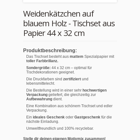
Weidenkätzchen auf
blauem Holz - Tischset aus
Papier 44 x 32 cm
Produktbeschreibung:
Das Tischset besteht aus
mattem
Spezialpapier mit
toller Farbbrillanz.
Sondergröße:
44 x 32 cm – optimal für
Tischdekorationen geeignet.
Die Druckfarben sind
zertifiziert
und
lebensmittelecht.
Die Bestellung wird in einer sehr
hochwertigen
Verpackung
geliefert, die gleichzeitig zur
Aufbewahrung
dient.
Eine Kombination aus schönem Tischset und edler
Verpackung.
Ein
ideales Geschenk
oder
Gastgeschenk
für die
nächste Einladung.
Umweltfreundlich und 100% recyclebar.
Stelle dir deinen eigenen Motivmix zusammen!