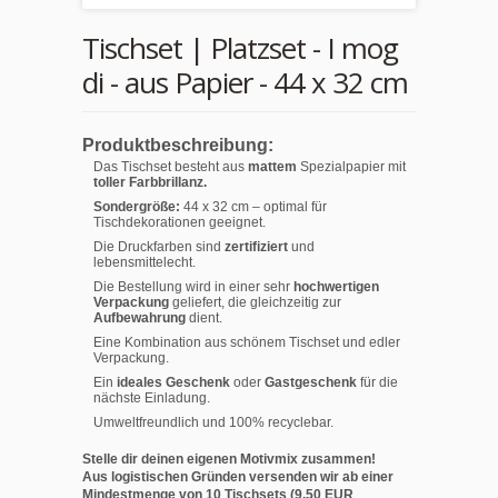
Tischset | Platzset - I mog
di - aus Papier - 44 x 32 cm
Produktbeschreibung:
Das Tischset besteht aus
mattem
Spezialpapier mit
toller Farbbrillanz.
Sondergröße:
44 x 32 cm – optimal für
Tischdekorationen geeignet.
Die Druckfarben sind
zertifiziert
und
lebensmittelecht.
Die Bestellung wird in einer sehr
hochwertigen
Verpackung
geliefert, die gleichzeitig zur
Aufbewahrung
dient.
Eine Kombination aus schönem Tischset und edler
Verpackung.
Ein
ideales Geschenk
oder
Gastgeschenk
für die
nächste Einladung.
Umweltfreundlich und 100% recyclebar.
Stelle dir deinen eigenen Motivmix zusammen!
Aus logistischen Gründen versenden wir ab einer
Mindestmenge von 10 Tischsets (9,50 EUR