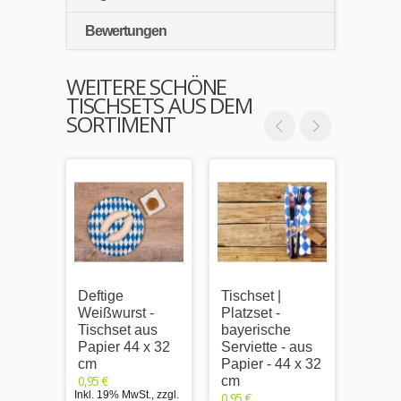
Bewertungen
WEITERE SCHÖNE
TISCHSETS AUS DEM
SORTIMENT
Deftige
Tischset |
Flagg
Weißwurst -
Platzset -
Tisch
Tischset aus
bayerische
Papie
Papier 44 x 32
Serviette - aus
cm
0,95 €
cm
Papier - 44 x 32
Inkl. 1
0,95 €
cm
Versand
Inkl. 19% MwSt.
,
zzgl.
0,95 €