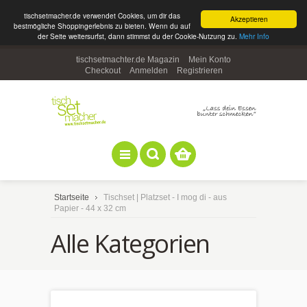
tischsetmacher.de verwendet Cookies, um dir das
Akzeptieren
bestmögliche Shoppingerlebnis zu bieten. Wenn du auf
der Seite weitersurfst, dann stimmst du der Cookie-Nutzung zu.
Mehr Info
tischsetmachter.de Magazin
Mein Konto
Checkout
Anmelden
Registrieren
Startseite
Tischset | Platzset - I mog di - aus
Papier - 44 x 32 cm
Alle Kategorien