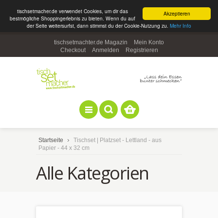
tischsetmacher.de verwendet Cookies, um dir das
Akzeptieren
bestmögliche Shoppingerlebnis zu bieten. Wenn du auf
der Seite weitersurfst, dann stimmst du der Cookie-Nutzung zu.
Mehr Info
tischsetmachter.de Magazin
Mein Konto
Checkout
Anmelden
Registrieren
Startseite
Tischset | Platzset - Lettland - aus
Papier - 44 x 32 cm
Alle Kategorien