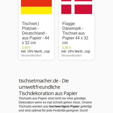
Tischset |
Flagge
Tischs
Platzset -
Dänemark -
Platzs
Deutschland -
Tischset aus
Frank
aus Papier - 44
Papier 44 x 32
aus P
x 32 cm
cm
x 32 
0,95 €
0,95 €
0,95 €
Inkl. 19% MwSt.
,
zzgl.
Inkl. 19% MwSt.
,
zzgl.
Inkl. 1
Versandkosten
Versandkosten
Versand
tischsetmacher.de - Die
umweltfreundliche
Tischdekoration aus Papier
Tischsets aus Papier sind nicht nur eine günstige
Dekoration wenn es mal schnell gehen muss. Unsere
Tischsets werden aus
hochwertigem Papier
gefertigt
und sind optimal für jede Festivität geeignet. Durch