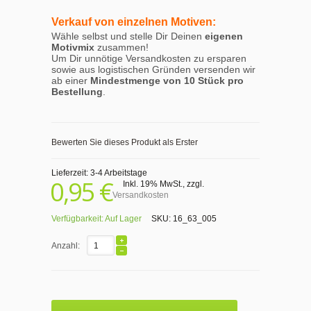
Verkauf von einzelnen Motiven:
Wähle selbst und stelle Dir Deinen
eigenen
Motivmix
zusammen!
Um Dir unnötige Versandkosten zu ersparen
sowie aus logistischen Gründen versenden wir
ab einer
Mindestmenge von 10 Stück pro
Bestellung
.
Bewerten Sie dieses Produkt als Erster
Lieferzeit: 3-4 Arbeitstage
0,95 €
Inkl. 19% MwSt.
,
zzgl.
Versandkosten
Verfügbarkeit:
Auf Lager
SKU:
16_63_005
Anzahl: