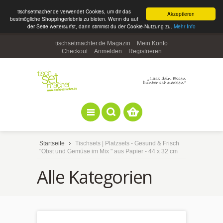
tischsetmacher.de verwendet Cookies, um dir das
Akzeptieren
bestmögliche Shoppingerlebnis zu bieten. Wenn du auf
der Seite weitersurfst, dann stimmst du der Cookie-Nutzung zu.
Mehr Info
tischsetmachter.de Magazin
Mein Konto
Checkout
Anmelden
Registrieren
Startseite
Tischsets | Platzsets - Gesund & Frisch
"Obst und Gemüse im Mix " aus Papier - 44 x 32 cm
Alle Kategorien