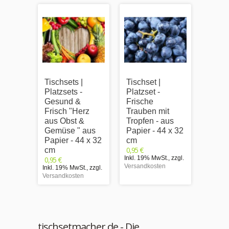
Tischsets |
Tischset |
Tischs
Platzsets -
Platzset -
Platzs
Gesund &
Frische
Gesu
Frisch "Herz
Trauben mit
Frisc
aus Obst &
Tropfen - aus
"ges
Gemüse " aus
Papier - 44 x 32
Herz
Papier - 44 x 32
cm
" aus
0,95 €
cm
44 x 
Inkl. 19% MwSt.
,
zzgl.
0,95 €
0,95 €
Versandkosten
Inkl. 19% MwSt.
,
zzgl.
Inkl. 1
Versandkosten
Versand
tischsetmacher.de - Die