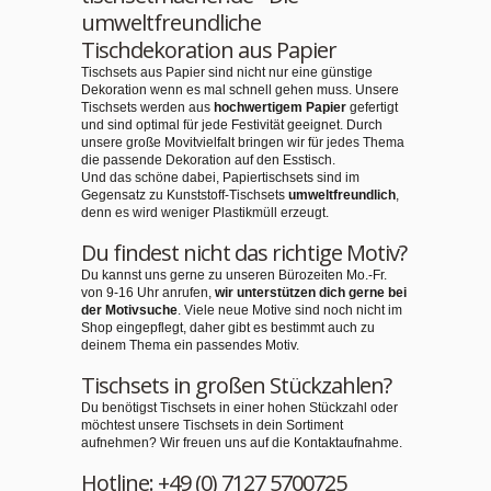
umweltfreundliche
Tischdekoration aus Papier
Tischsets aus Papier sind nicht nur eine günstige
Dekoration wenn es mal schnell gehen muss. Unsere
Tischsets werden aus
hochwertigem Papier
gefertigt
und sind optimal für jede Festivität geeignet. Durch
unsere große Movitvielfalt bringen wir für jedes Thema
die passende Dekoration auf den Esstisch.
Und das schöne dabei, Papiertischsets sind im
Gegensatz zu Kunststoff-Tischsets
umweltfreundlich
,
denn es wird weniger Plastikmüll erzeugt.
Du findest nicht das richtige Motiv?
Du kannst uns gerne zu unseren Bürozeiten Mo.-Fr.
von 9-16 Uhr anrufen,
wir unterstützen dich gerne bei
der Motivsuche
. Viele neue Motive sind noch nicht im
Shop eingepflegt, daher gibt es bestimmt auch zu
deinem Thema ein passendes Motiv.
Tischsets in großen Stückzahlen?
Du benötigst Tischsets in einer hohen Stückzahl oder
möchtest unsere Tischsets in dein Sortiment
aufnehmen? Wir freuen uns auf die Kontaktaufnahme.
Hotline: +49 (0) 7127 5700725