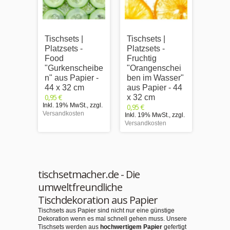
Tischsets |
Tischsets |
Tischs
Platzsets -
Platzsets -
Platzs
Food
Fruchtig
Food
"Gurkenscheibe
"Orangenschei
"Gem
n" aus Papier -
ben im Wasser"
en" a
44 x 32 cm
aus Papier - 44
44 x 
0,95 €
0,95 €
x 32 cm
Inkl. 19% MwSt.
,
zzgl.
Inkl. 1
0,95 €
Versandkosten
Versand
Inkl. 19% MwSt.
,
zzgl.
Versandkosten
tischsetmacher.de - Die
umweltfreundliche
Tischdekoration aus Papier
Tischsets aus Papier sind nicht nur eine günstige
Dekoration wenn es mal schnell gehen muss. Unsere
Tischsets werden aus
hochwertigem Papier
gefertigt