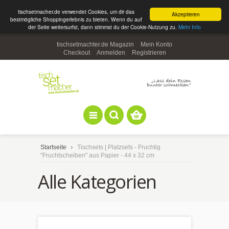
tischsetmacher.de verwendet Cookies, um dir das
Akzeptieren
bestmögliche Shoppingerlebnis zu bieten. Wenn du auf
der Seite weitersurfst, dann stimmst du der Cookie-Nutzung zu.
Mehr Info
tischsetmachter.de Magazin
Mein Konto
Checkout
Anmelden
Registrieren
Startseite
Tischsets | Platzsets - Fruchtig
"Fruchtscheiben" aus Papier - 44 x 32 cm
Alle Kategorien