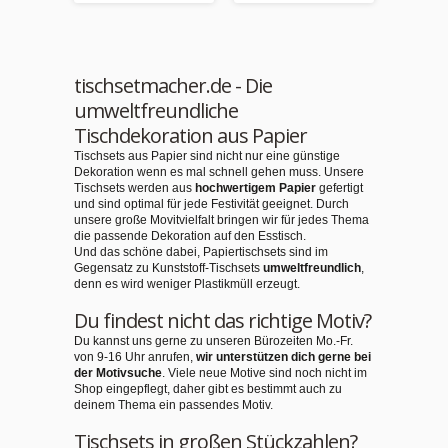
tischsetmacher.de - Die
umweltfreundliche
Tischdekoration aus Papier
Tischsets aus Papier sind nicht nur eine günstige
Dekoration wenn es mal schnell gehen muss. Unsere
Tischsets werden aus
hochwertigem Papier
gefertigt
und sind optimal für jede Festivität geeignet. Durch
unsere große Movitvielfalt bringen wir für jedes Thema
die passende Dekoration auf den Esstisch.
Und das schöne dabei, Papiertischsets sind im
Gegensatz zu Kunststoff-Tischsets
umweltfreundlich
,
denn es wird weniger Plastikmüll erzeugt.
Du findest nicht das richtige Motiv?
Du kannst uns gerne zu unseren Bürozeiten Mo.-Fr.
von 9-16 Uhr anrufen,
wir unterstützen dich gerne bei
der Motivsuche
. Viele neue Motive sind noch nicht im
Shop eingepflegt, daher gibt es bestimmt auch zu
deinem Thema ein passendes Motiv.
Tischsets in großen Stückzahlen?