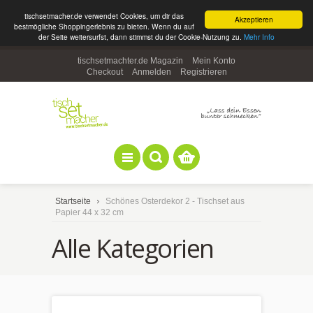
tischsetmacher.de verwendet Cookies, um dir das
Akzeptieren
bestmögliche Shoppingerlebnis zu bieten. Wenn du auf
der Seite weitersurfst, dann stimmst du der Cookie-Nutzung zu.
Mehr Info
tischsetmachter.de Magazin
Mein Konto
Checkout
Anmelden
Registrieren
Startseite
Schönes Osterdekor 2 - Tischset aus
Papier 44 x 32 cm
Alle Kategorien