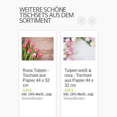
WEITERE SCHÖNE
TISCHSETS AUS DEM
SORTIMENT
Rosa Tulpen -
Tulpen weiß &
Oster
Tischset aus
rosa - Tischset
blau 
Papier 44 x 32
aus Papier 44 x
Eiern
cm
32 cm
aus P
0,95 €
0,95 €
32 c
Inkl. 19% MwSt.
,
zzgl.
Inkl. 19% MwSt.
,
zzgl.
0,95 €
Versandkosten
Versandkosten
Inkl. 1
Versand