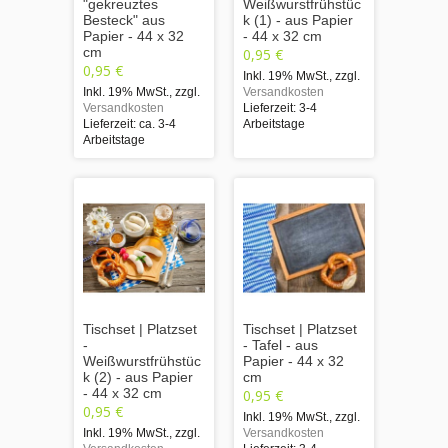
"gekreuztes
Weißwurstfrühstüc
Besteck" aus
k (1) - aus Papier
Papier - 44 x 32
- 44 x 32 cm
cm
0,95 €
0,95 €
Inkl. 19% MwSt.
,
zzgl.
Inkl. 19% MwSt.
,
zzgl.
Versandkosten
Versandkosten
Lieferzeit: 3-4
Lieferzeit: ca. 3-4
Arbeitstage
Arbeitstage
Tischset | Platzset
Tischset | Platzset
-
- Tafel - aus
Weißwurstfrühstüc
Papier - 44 x 32
k (2) - aus Papier
cm
- 44 x 32 cm
0,95 €
0,95 €
Inkl. 19% MwSt.
,
zzgl.
Inkl. 19% MwSt.
,
zzgl.
Versandkosten