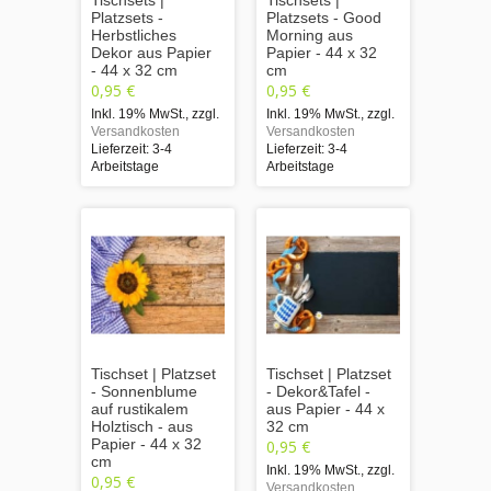
Platzsets -
Platzsets - Good
Herbstliches
Morning aus
Dekor aus Papier
Papier - 44 x 32
- 44 x 32 cm
cm
0,95 €
0,95 €
Inkl. 19% MwSt.
,
zzgl.
Inkl. 19% MwSt.
,
zzgl.
Versandkosten
Versandkosten
Lieferzeit: 3-4
Lieferzeit: 3-4
Arbeitstage
Arbeitstage
Tischset | Platzset
Tischset | Platzset
- Sonnenblume
- Dekor&Tafel -
auf rustikalem
aus Papier - 44 x
Holztisch - aus
32 cm
Papier - 44 x 32
0,95 €
cm
Inkl. 19% MwSt.
,
zzgl.
0,95 €
Versandkosten