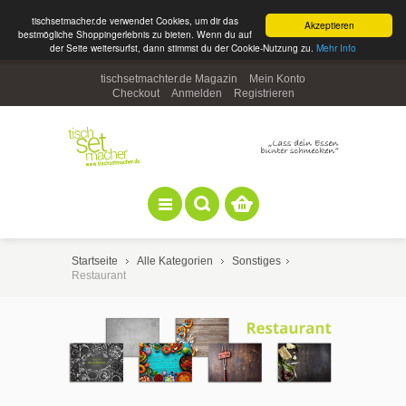
tischsetmacher.de verwendet Cookies, um dir das
Akzeptieren
bestmögliche Shoppingerlebnis zu bieten. Wenn du auf
der Seite weitersurfst, dann stimmst du der Cookie-Nutzung zu.
Mehr Info
tischsetmachter.de Magazin
Mein Konto
Checkout
Anmelden
Registrieren
Startseite
Alle Kategorien
Sonstiges
Restaurant