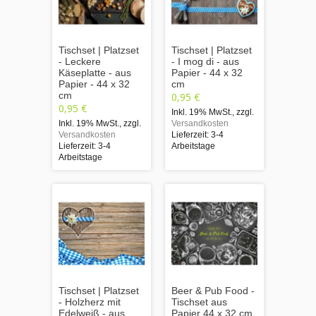
Tischset | Platzset
Tischset | Platzset
- Leckere
- I mog di - aus
Käseplatte - aus
Papier - 44 x 32
Papier - 44 x 32
cm
cm
0,95 €
0,95 €
Inkl. 19% MwSt.
,
zzgl.
Inkl. 19% MwSt.
,
zzgl.
Versandkosten
Versandkosten
Lieferzeit: 3-4
Lieferzeit: 3-4
Arbeitstage
Arbeitstage
Tischset | Platzset
Beer & Pub Food -
- Holzherz mit
Tischset aus
Edelweiß - aus
Papier 44 x 32 cm