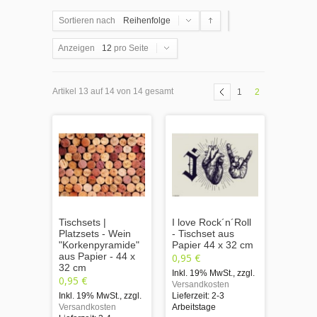
Sortieren nach
Reihenfolge
Anzeigen
12
pro Seite
Artikel 13 auf 14 von 14 gesamt
1
2
Tischsets |
I love Rock´n´Roll
Platzsets - Wein
- Tischset aus
"Korkenpyramide"
Papier 44 x 32 cm
aus Papier - 44 x
0,95 €
32 cm
Inkl. 19% MwSt.
,
zzgl.
0,95 €
Versandkosten
Inkl. 19% MwSt.
,
zzgl.
Lieferzeit: 2-3
Versandkosten
Arbeitstage