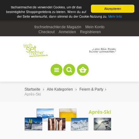
tischsetmacher.de verwendet Cookies, um dir das
Akzeptieren
bestmögliche Shoppingerlebnis zu bieten. Wenn du auf
der Seite weitersurfst, dann stimmst du der Cookie-Nutzung zu.
Mehr Info
tischsetmachter.de Magazin
Mein Konto
Checkout
Anmelden
Registrieren
Startseite
Alle Kategorien
Feiern & Party
Aprés-Ski