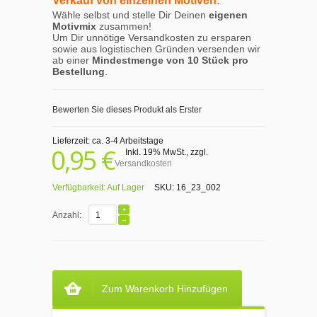
Verkauf von einzelnen Motiven:
Wähle selbst und stelle Dir Deinen
eigenen
Motivmix
zusammen!
Um Dir unnötige Versandkosten zu ersparen
sowie aus logistischen Gründen versenden wir
ab einer
Mindestmenge von 10 Stück pro
Bestellung
.
Bewerten Sie dieses Produkt als Erster
Lieferzeit: ca. 3-4 Arbeitstage
0,95 €
Inkl. 19% MwSt.
,
zzgl.
Versandkosten
Verfügbarkeit:
Auf Lager
SKU:
16_23_002
Anzahl:
Zum Warenkorb Hinzufügen