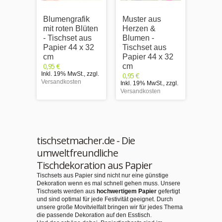
Blumengrafik
Muster aus
Blätte
mit roten Blüten
Herzen &
türkis
- Tischset aus
Blumen -
aus P
Papier 44 x 32
Tischset aus
32 c
0,95 €
cm
Papier 44 x 32
Inkl. 1
0,95 €
cm
Versand
Inkl. 19% MwSt.
,
zzgl.
0,95 €
Versandkosten
Inkl. 19% MwSt.
,
zzgl.
Versandkosten
tischsetmacher.de - Die
umweltfreundliche
Tischdekoration aus Papier
Tischsets aus Papier sind nicht nur eine günstige
Dekoration wenn es mal schnell gehen muss. Unsere
Tischsets werden aus
hochwertigem Papier
gefertigt
und sind optimal für jede Festivität geeignet. Durch
unsere große Movitvielfalt bringen wir für jedes Thema
die passende Dekoration auf den Esstisch.