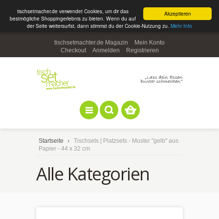
tischsetmacher.de verwendet Cookies, um dir das
Akzeptieren
bestmögliche Shoppingerlebnis zu bieten. Wenn du auf
der Seite weitersurfst, dann stimmst du der Cookie-Nutzung zu.
Mehr Info
tischsetmachter.de Magazin
Mein Konto
Checkout
Anmelden
Registrieren
Startseite
Tischsets | Platzsets - Muster "gelb" aus
Papier - 44 x 32 cm
Alle Kategorien