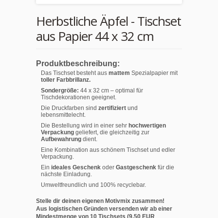
Herbstliche Äpfel - Tischset
aus Papier 44 x 32 cm
Produktbeschreibung:
Das Tischset besteht aus
mattem
Spezialpapier mit
toller Farbbrillanz.
Sondergröße:
44 x 32 cm – optimal für
Tischdekorationen geeignet.
Die Druckfarben sind
zertifiziert
und
lebensmittelecht.
Die Bestellung wird in einer sehr
hochwertigen
Verpackung
geliefert, die gleichzeitig zur
Aufbewahrung
dient.
Eine Kombination aus schönem Tischset und edler
Verpackung.
Ein
ideales Geschenk
oder
Gastgeschenk
für die
nächste Einladung.
Umweltfreundlich und 100% recyclebar.
Stelle dir deinen eigenen Motivmix zusammen!
Aus logistischen Gründen versenden wir ab einer
Mindestmenge von 10 Tischsets (9,50 EUR