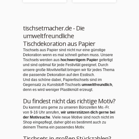
tischsetmacher.de - Die
umweltfreundliche
Tischdekoration aus Papier
Tischsets aus Papier sind nicht nur eine günstige
Dekoration wenn es mal schnell gehen muss. Unsere
Tischsets werden aus
hochwertigem Papier
gefertigt
und sind optimal für jede Festivität geeignet. Durch
unsere große Movitvielfalt bringen wir für jedes Thema
die passende Dekoration auf den Esstisch.
Und das schöne dabei, Papiertischsets sind im
Gegensatz zu Kunststoff-Tischsets
umweltfreundlich
,
denn es wird weniger Plastikmüll erzeugt.
Du findest nicht das richtige Motiv?
Du kannst uns gerne zu unseren Bürozeiten Mo.-Fr.
von 9-16 Uhr anrufen,
wir unterstützen dich gerne bei
der Motivsuche
. Viele neue Motive sind noch nicht im
Shop eingepflegt, daher gibt es bestimmt auch zu
deinem Thema ein passendes Motiv.
Tischsets in großen Stückzahlen?