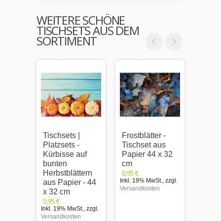
WEITERE SCHÖNE
TISCHSETS AUS DEM
SORTIMENT
Tischsets |
Frostblätter -
Weihn
Platzsets -
Tischset aus
v mit
Kürbisse auf
Papier 44 x 32
dekor
bunten
cm
Lecke
0,95 €
Herbstblättern
Tisch
Inkl. 19% MwSt.
,
zzgl.
aus Papier - 44
Papie
Versandkosten
x 32 cm
cm
0,95 €
0,95 €
Inkl. 19% MwSt.
,
zzgl.
Inkl. 1
Versandkosten
Versand