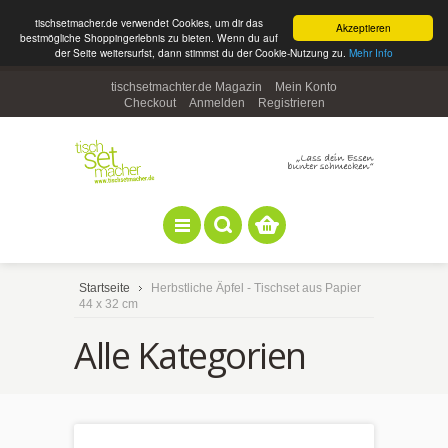
tischsetmacher.de verwendet Cookies, um dir das
Akzeptieren
bestmögliche Shoppingerlebnis zu bieten. Wenn du auf
der Seite weitersurfst, dann stimmst du der Cookie-Nutzung zu.
Mehr Info
tischsetmachter.de Magazin
Mein Konto
Checkout
Anmelden
Registrieren
Startseite
Herbstliche Äpfel - Tischset aus Papier
44 x 32 cm
Alle Kategorien