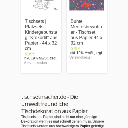
Tischsets |
Bunte
Tischs
Platzsets -
Meeresbewohn
Platzs
Kindergeburtsta
er - Tischset
Kinde
g "Krokodil" aus
aus Papier 44 x
g "Tor
Papier - 44 x 32
32 cm
Ballo
0,95 €
cm
Papie
Inkl. 19% MwSt.
,
zzgl.
0,95 €
cm
Versandkosten
Inkl. 19% MwSt.
,
zzgl.
0,95 €
Versandkosten
Inkl. 1
Versand
tischsetmacher.de - Die
umweltfreundliche
Tischdekoration aus Papier
Tischsets aus Papier sind nicht nur eine günstige
Dekoration wenn es mal schnell gehen muss. Unsere
Tischsets werden aus
hochwertigem Papier
gefertigt