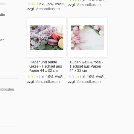
Inkl. 19% MwSt.
,
0,95 €
dler
Inkl. 19% MwSt.
,
zzgl.
Versandkosten
zzgl.
Versandkosten
 die
ner
Flieder und bunte
Tulpen weiß & rosa -
Kekse - Tischset aus
Tischset aus Papier
Papier 44 x 32 cm
44 x 32 cm
0,95 €
0,95 €
Inkl. 19% MwSt.
,
Inkl. 19% MwSt.
,
zzgl.
Versandkosten
zzgl.
Versandkosten
ndkosten