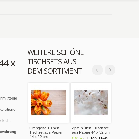
WEITERE SCHÖNE
TISCHSETS AUS
44 x
DEM SORTIMENT
r mit
toller
ekorationen
elecht.
Orangene Tulpen -
Apfelblüten - Tischset
ewahrung
Tischset aus Papier
aus Papier 44 x 32 cm
44 x 32 cm
0,95 €