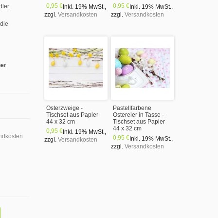
0,95 €
0,95 €
dler
Inkl. 19% MwSt.
,
Inkl. 19% MwSt.
,
zzgl.
Versandkosten
zzgl.
Versandkosten
 die
ner
Osterzweige -
Pastellfarbene
Tischset aus Papier
Ostereier in Tasse -
44 x 32 cm
Tischset aus Papier
44 x 32 cm
0,95 €
Inkl. 19% MwSt.
,
ndkosten
0,95 €
Inkl. 19% MwSt.
,
zzgl.
Versandkosten
zzgl.
Versandkosten