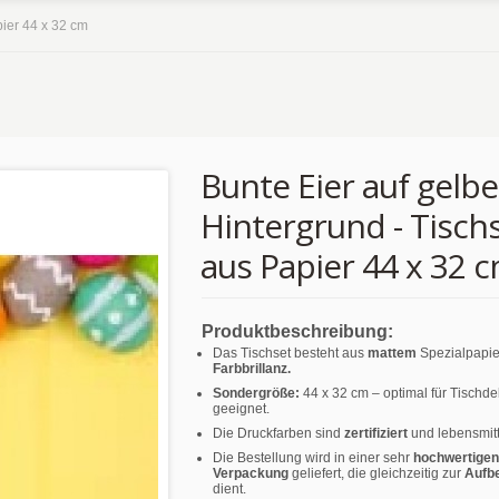
pier 44 x 32 cm
Bunte Eier auf gelb
Hintergrund - Tisch
aus Papier 44 x 32 
Produktbeschreibung:
Das Tischset besteht aus
mattem
Spezialpapie
Farbbrillanz.
Sondergröße:
44 x 32 cm – optimal für Tischd
geeignet.
Die Druckfarben sind
zertifiziert
und lebensmitt
Die Bestellung wird in einer sehr
hochwertigen
Verpackung
geliefert, die gleichzeitig zur
Aufb
dient.