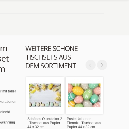
em
WEITERE SCHÖNE
TISCHSETS AUS
set
DEM SORTIMENT
cm
r mit
toller
ekorationen
elecht.
Schönes Osterdekor 2
Pastellfarbener
ewahrung
- Tischset aus Papier
Eiermix - Tischset aus
44 x 32 cm
Papier 44 x 32 cm